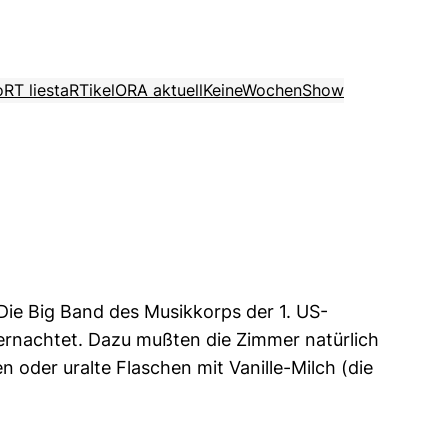
o
RT liest
aRTikel
ORA aktuell
KeineWochenShow
 Die Big Band des Musikkorps der 1. US-
übernachtet. Dazu mußten die Zimmer natürlich
oder uralte Flaschen mit Vanille-Milch (die