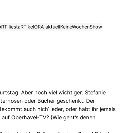
o
RT liest
aRTikel
ORA aktuell
KeineWochenShow
burtstag. Aber noch viel wichtiger: Stefanie
 Unterhosen oder Bücher geschenkt. Der
ekommt auch nich‘ jeder, oder habt ihr jemals
 auf Oberhavel-TV? (Wie geht’s denen