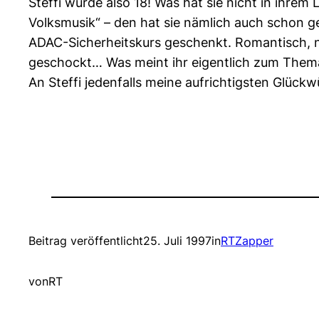
Steffi wurde also 18! Was hat sie nicht in ihrem 
Volksmusik“ – den hat sie nämlich auch schon g
ADAC-Sicherheitskurs geschenkt. Romantisch, nic
geschockt… Was meint ihr eigentlich zum Them
An Steffi jedenfalls meine aufrichtigsten Glückw
Beitrag veröffentlicht
25. Juli 1997
in
RTZapper
von
RT