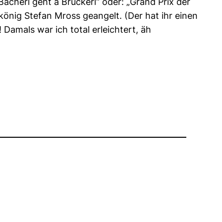
 Bacherl geht a Brückerl“ oder: „Grand Prix der
önig Stefan Mross geangelt. (Der hat ihr einen
Damals war ich total erleichtert, äh