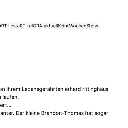
o
RT liest
aRTikel
ORA aktuell
KeineWochenShow
von ihrem Lebensgefährten erhard rittinghaus
 laufen.
wert…
ssanter. Der kleine Brandon-Thomas hat sogar