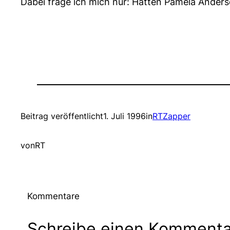
Dabei frage ich mich nur: Hatten Pamela Ande
Beitrag veröffentlicht
1. Juli 1996
in
RTZapper
von
RT
Kommentare
Schreibe einen Kommenta