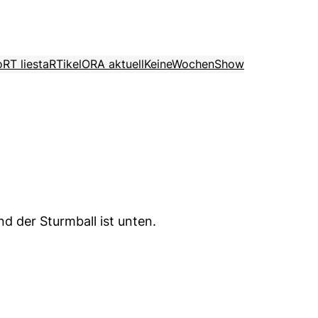
o
RT liest
aRTikel
ORA aktuell
KeineWochenShow
d der Sturmball ist unten.