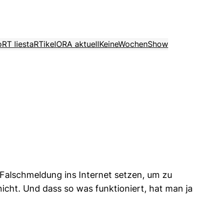
o
RT liest
aRTikel
ORA aktuell
KeineWochenShow
 Falschmeldung ins Internet setzen, um zu
nicht. Und dass so was funktioniert, hat man ja