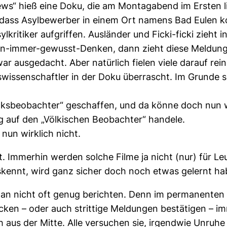
ws“ hieß eine Doku, die am Montagabend im Ersten l
 dass Asylbewerber in einem Ort namens Bad Eulen ko
lkritiker aufgriffen. Ausländer und Ficki-ficki zieht 
n-immer-gewusst-Denken, dann zieht diese Meldung 
ar ausgedacht. Aber natürlich fielen viele darauf rein
wissenschaftler in der Doku überrascht. Im Grunde so
ksbeobachter“ geschaffen, und da könne doch nun wirk
g auf den „Völkischen Beobachter“ handele.
un wirklich nicht.
 Immerhin werden solche Filme ja nicht (nur) für Leu
skennt, wird ganz sicher doch noch etwas gelernt ha
n nicht oft genug berichten. Denn im permanenten 
ken – oder auch strittige Meldungen bestätigen – im
h aus der Mitte. Alle versuchen sie, irgendwie Unruh