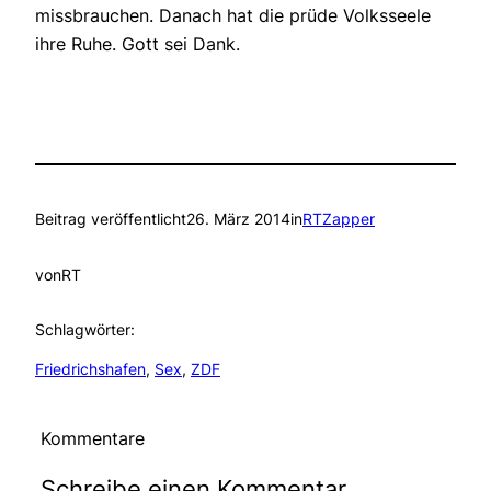
missbrauchen. Danach hat die prüde Volksseele
ihre Ruhe. Gott sei Dank.
Beitrag veröffentlicht
26. März 2014
in
RTZapper
von
RT
Schlagwörter:
Friedrichshafen
, 
Sex
, 
ZDF
Kommentare
Schreibe einen Kommentar