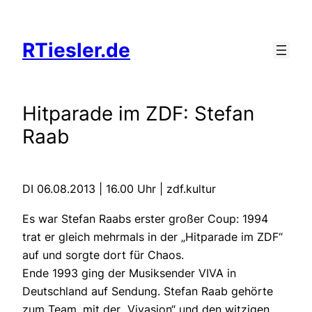
Zum
Inhalt
RTiesler.de
springen
Hitparade im ZDF: Stefan
Raab
DI 06.08.2013 | 16.00 Uhr | zdf.kultur
Es war Stefan Raabs erster großer Coup: 1994
trat er gleich mehrmals in der „Hitparade im ZDF“
auf und sorgte dort für Chaos.
Ende 1993 ging der Musiksender VIVA in
Deutschland auf Sendung. Stefan Raab gehörte
zum Team, mit der „Vivasion“ und den witzigen