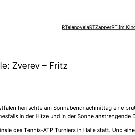
RTelenovela
RTZapper
RT im Kin
le: Zverev – Fritz
estfalen herrschte am Sonnabendnachmittag eine brü
nesfalls in der Hitze und in der Sonne anstrengende D
e des Tennis-ATP-Turniers in Halle statt. Und einer d