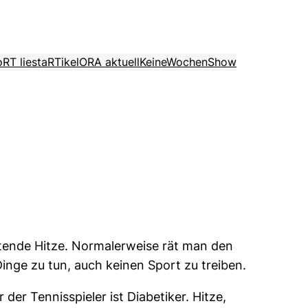
o
RT liest
aRTikel
ORA aktuell
KeineWochenShow
tende Hitze. Normalerweise rät man den
inge zu tun, auch keinen Sport zu treiben.
er Tennisspieler ist Diabetiker. Hitze,