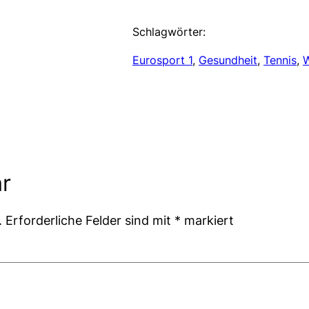
Schlagwörter:
Eurosport 1
, 
Gesundheit
, 
Tennis
, 
W
r
.
Erforderliche Felder sind mit
*
markiert