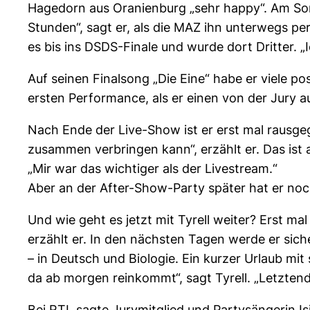
Hagedorn aus Oranienburg „sehr happy“. Am Sonn
Stunden“, sagt er, als die MAZ ihn unterwegs pe
es bis ins DSDS-Finale und wurde dort Dritter. „I
Auf seinen Finalsong „Die Eine“ habe er viele p
ersten Performance, als er einen von der Jury 
Nach Ende der Live-Show ist er erst mal rausge
zusammen verbringen kann“, erzählt er. Das ist
„Mir war das wichtiger als der Livestream.“
Aber an der After-Show-Party später hat er noch
Und wie geht es jetzt mit Tyrell weiter? Erst m
erzählt er. In den nächsten Tagen werde er sic
– in Deutsch und Biologie. Ein kurzer Urlaub m
da ab morgen reinkommt“, sagt Tyrell. „Letztend
Bei RTL sagte Jurymitglied und Partysängerin Is