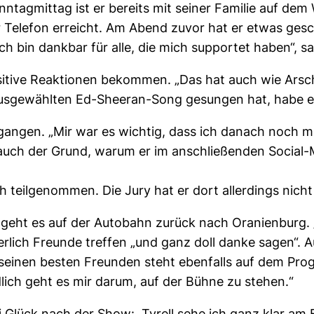
tagmittag ist er bereits mit seiner Familie auf dem
r Telefon erreicht. Am Abend zuvor hat er etwas gesc
ch bin dankbar für alle, die mich supportet haben“, sa
ositive Reaktionen bekommen. „Das hat auch wie Arsch 
ausgewählten Ed-Sheeran-Song gesungen hat, habe er 
gangen. „Mir war es wichtig, dass ich danach noch m
 auch der Grund, warum er im anschließenden Social
 teilgenommen. Die Jury hat er dort allerdings nich
al geht es auf der Autobahn zurück nach Oranienburg. 
herlich Freunde treffen „und ganz doll danke sagen“
it seinen besten Freunden steht ebenfalls auf dem Pr
lich geht es mir darum, auf der Bühne zu stehen.“
i Glück nach der Show: „Tyrell sehe ich ganz klar am