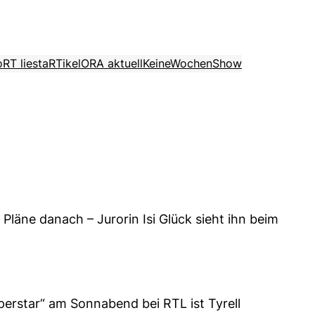
o
RT liest
aRTikel
ORA aktuell
KeineWochenShow
läne danach – Jurorin Isi Glück sieht ihn beim
erstar“ am Sonnabend bei RTL ist Tyrell