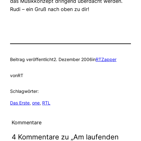
das Musikkonzept dringend überdacht werden.
Rudi – ein Gruß nach oben zu dir!
Beitrag veröffentlicht
2. Dezember 2006
in
RTZapper
von
RT
Schlagwörter:
Das Erste
, 
one
, 
RTL
Kommentare
4 Kommentare zu „Am laufenden